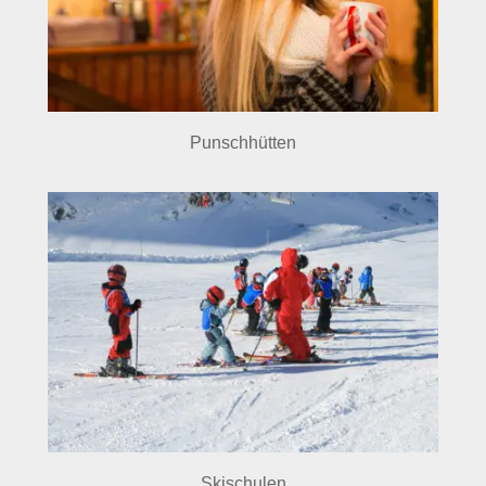
Punschhütten
Skischulen