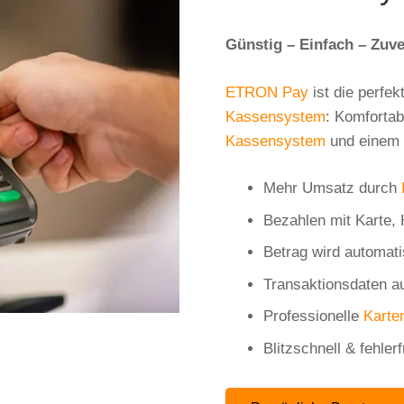
Günstig – Einfach – Zuve
ETRON Pay
ist die perfe
Kassensystem
: Komforta
Kassensystem
und einem 
Mehr Umsatz durch
Bezahlen mit Karte
Betrag wird automa
Transaktionsdaten a
Professionelle
Karte
Blitzschnell & fehler