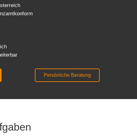
terreich
anzamtkonform
ich
eiterbar
Persönliche Beratung
ufgaben