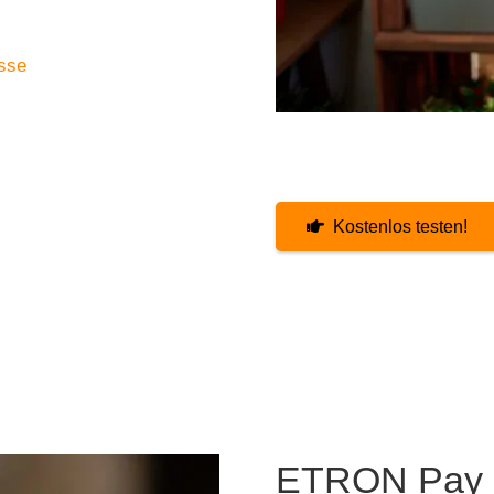
sse
Kostenlos testen!
ETRON Pay 