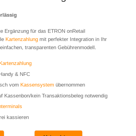
rlässig
kte Ergänzung für das ETRON onRetail
ble
Kartenzahlung
mit perfekter Integration in Ihr
einfachen, transparenten Gebührenmodell.
Kartenzahlung
, Handy & NFC
tisch vom
Kassensystem
übernommen
uf Kassenbon/kein Transaktionsbeleg notwendig
nterminals
frei kassieren