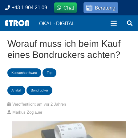
Beratung
+43 1 904 21 09
Chat
LOKAL · DIGITAL
Worauf muss ich beim Kauf
eines Bondruckers achten?
Kassenhardware
Top
Anybill
Bondrucker
Veröffentlicht am
vor 2 Jahren
Markus Zoglauer