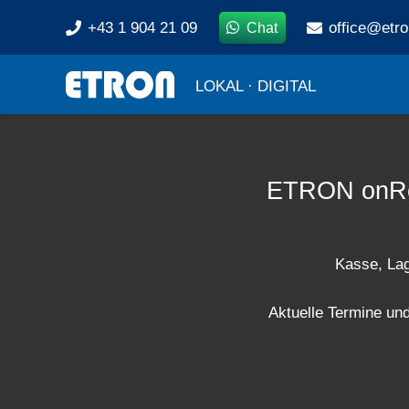
+43 1 904 21 09
office@etro
Chat
LOKAL · DIGITAL
ETRON onRet
Kasse, Lag
Aktuelle Termine u