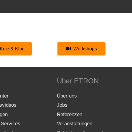
Kurz & Klar
Workshops
Über ETRON
nter
Über uns
gsvideos
Jobs
gen
Referenzen
-Services
Veranstaltungen