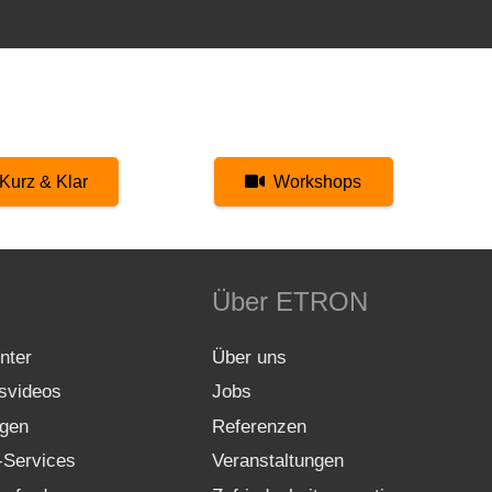
Kurz & Klar
Workshops
Über ETRON
nter
Über uns
gsvideos
Jobs
gen
Referenzen
-Services
Veranstaltungen