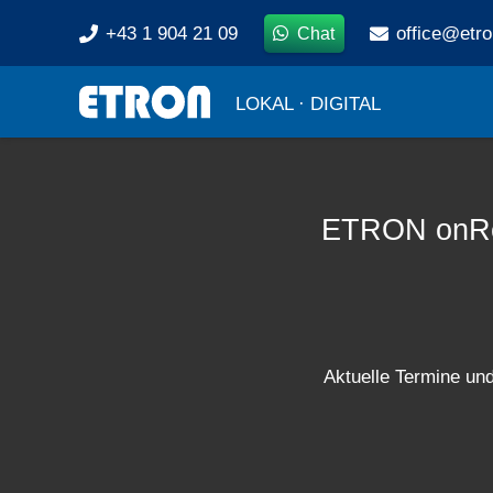
+43 1 904 21 09
office@etro
Chat
LOKAL · DIGITAL
ETRON onRet
Aktuelle Termine u