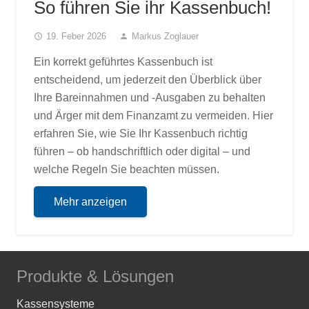
So führen Sie ihr Kassenbuch!
19. Feber 2026
Markus Zoglauer
access_time
person
Ein korrekt geführtes Kassenbuch ist
entscheidend, um jederzeit den Überblick über
Ihre Bareinnahmen und -Ausgaben zu behalten
und Ärger mit dem Finanzamt zu vermeiden. Hier
erfahren Sie, wie Sie Ihr Kassenbuch richtig
führen – ob handschriftlich oder digital – und
welche Regeln Sie beachten müssen.
Mehr anzeigen
Produkte & Lösungen
Kassensysteme