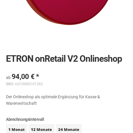
Skip
to
the
ETRON onRetail V2 Onlineshop
beginning
of
the
images
94,00 €
ab
gallery
SKU
m210000101262
Der Onlineshop als optimale Ergänzung für Kasse &
Warenwirtschaft
Abrechnungsintervall
1 Monat
12 Monate
24 Monate