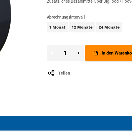
Zusätzliches Bezahlmittel über BigFood / Foo
Abrechnungsintervall
1 Monat
12 Monate
24 Monate
In den Warenko
Teilen