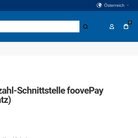
Österreich
0
Suche
Mein Konto
ahl-Schnittstelle foovePay
tz)