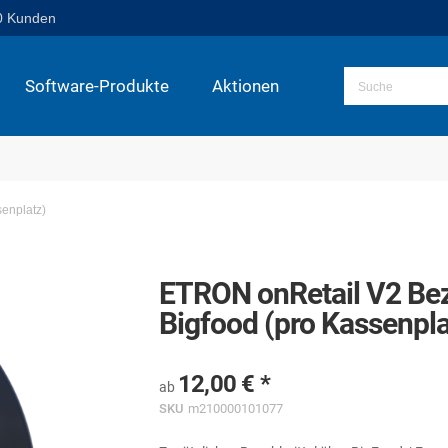
0 Kunden
Software-Produkte
Aktionen
senplatz)
ETRON onRetail V2 Bez
Bigfood (pro Kassenpla
12,00 €
ab
SKU
m210000101077